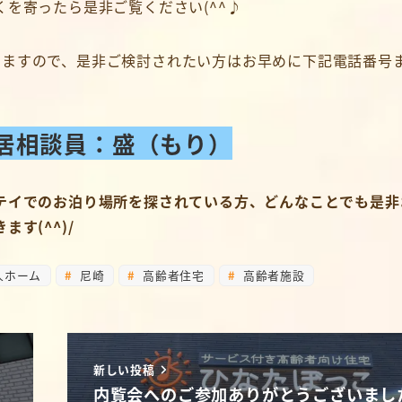
を寄ったら是非ご覧ください(^^♪
りますので、是非ご検討されたい方はお早めに下記電話番号
居相談員：盛（もり）
テイでのお泊り場所を探されている方、どんなことでも是非
す(^^)/
人ホーム
尼崎
高齢者住宅
高齢者施設
新しい投稿
内覧会へのご参加ありがとうございまし