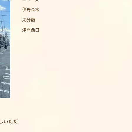
伊丹森本
未分類
津門西口
しいただ