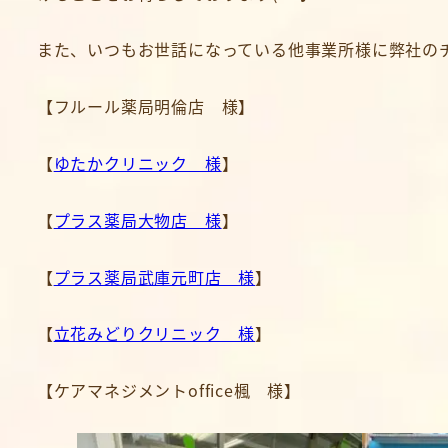
また、いつもお世話になっている他事業所様に弊社の
【フルール薬局明倫店 様】
【
ゆたかクリニック 様
】
【
プラス薬局大物店 様
】
【
プラス薬局武庫元町店 様
】
【
立花みどりクリニック 様
】
【ケアマネジメントoffice楓 様】