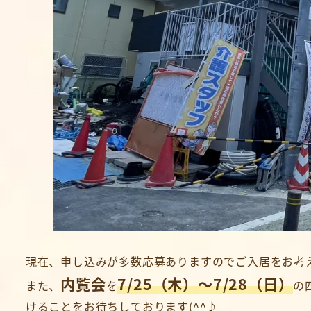
現在、申し込みが多数応募ありますのでご入居をお考
内覧会
7/25（木）～7/28（日）
また、
を
の
けることをお待ちしております(^^♪